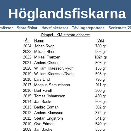
Höglandsfiskarna
emässor
Stora fiskar
Havsfiskeresor
Tävlingsreportage
Seriemete 2
Pimpel - KM största abborre:
År.
Namn
Vikt
2024
Johan Rydh
780 gr
2023
Mikael Rhen
906 gr
2022
Mikael Franzen
1024 gr
2021
Anders Olsson
306 gr
2020
William Klaesson/Rydh
136 gr
2019
William Klaesson/Rydh
598 gr
2018
Lars Lind
796 gr
2017
Magnus Samuelsson
911 gr
2016
Bert Forell
300 gr
2015
Tomas Johansson
430 gr
2014
Jan Backe
806 gr
2013
Barbro Edman
302 gr
2012
Anders Klaesson
372 gr
2011
Stefan Engström
341 gr
2010
Ove Edman
540 gr
2009
Jan Backe
355 gr