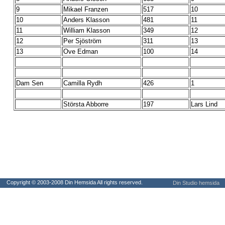
9
Mikael Franzen
517
10
10
Anders Klasson
481
11
11
William Klasson
349
12
12
Per Sjöström
311
13
13
Ove Edman
100
14
Dam Sen
Camilla Rydh
426
1
Största Abborre
197
Lars Lind
Copyright © 2003-2008 Din Hemsida All rights reserved.
Din Studio hemsida