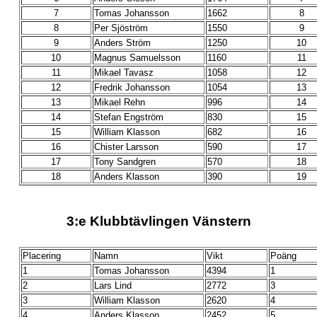
7
Tomas Johansson
1662
8
8
Per Sjöström
1550
9
9
Anders Ström
1250
10
10
Magnus Samuelsson
1160
11
11
Mikael Tavasz
1058
12
12
Fredrik Johansson
1054
13
13
Mikael Rehn
996
14
14
Stefan Engström
830
15
15
William Klasson
682
16
16
Chister Larsson
590
17
17
Tony Sandgren
570
18
18
Anders Klasson
390
19
3:e Klubbtävlingen Vänstern
Placering
Namn
Vikt
Poäng
1
Tomas Johansson
4394
1
2
Lars Lind
2772
3
3
William Klasson
2620
4
4
Anders Klasson
2452
5