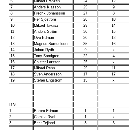
6
Mikael Franzen
24
12
7
Anders Klasson
25
9
8
Fredrik Johansson
27
8
9
Per Sjöström
28
10
10
Mikael Tavasz
29
14
11
Anders Ström
30
15
12
Ove Edman
30
13
13
Magnus Samuelsson
35
16
14
Johan Rydh
9
x
15
Tony Sandgren
22
4
16
Chister Larsson
25
x
17
Mikael Rehn
25
11
18
Sven Andersson
17
17
19
Stefan Engström
15
x
D-Vet
1
Barbro Edman
1
1
2
Camilla Rydh
1
x
3
Berit Tejland
3
3