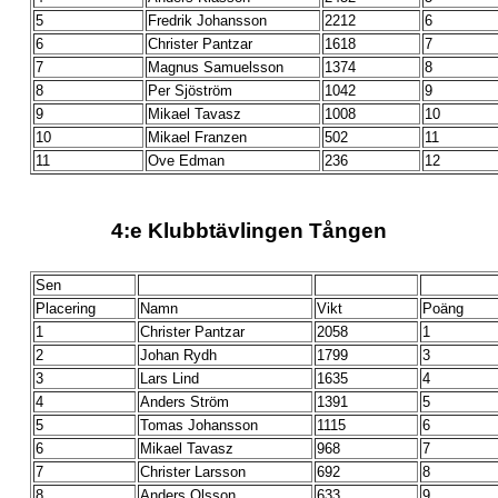
5
Fredrik Johansson
2212
6
6
Christer Pantzar
1618
7
7
Magnus Samuelsson
1374
8
8
Per Sjöström
1042
9
9
Mikael Tavasz
1008
10
10
Mikael Franzen
502
11
11
Ove Edman
236
12
4:e Klubbtävlingen Tången
Sen
Placering
Namn
Vikt
Poäng
1
Christer Pantzar
2058
1
2
Johan Rydh
1799
3
3
Lars Lind
1635
4
4
Anders Ström
1391
5
5
Tomas Johansson
1115
6
6
Mikael Tavasz
968
7
7
Christer Larsson
692
8
8
Anders Olsson
633
9