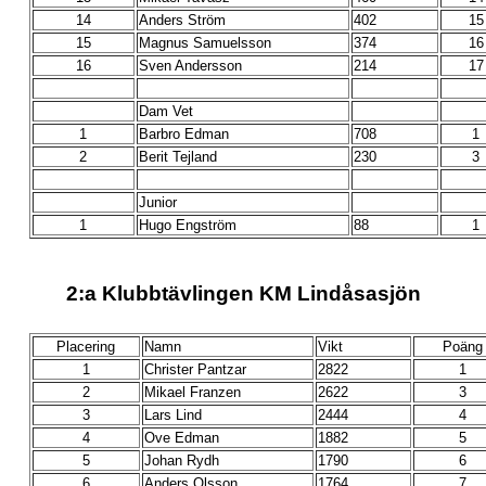
14
Anders Ström
402
15
15
Magnus Samuelsson
374
16
16
Sven Andersson
214
17
Dam Vet
1
Barbro Edman
708
1
2
Berit Tejland
230
3
Junior
1
Hugo Engström
88
1
2:a Klubbtävlingen KM Lindåsasjön
Placering
Namn
Vikt
Poäng
1
Christer Pantzar
2822
1
2
Mikael Franzen
2622
3
3
Lars Lind
2444
4
4
Ove Edman
1882
5
5
Johan Rydh
1790
6
6
Anders Olsson
1764
7