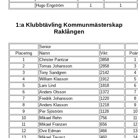
Hugo Engström
1
1
1:a Klubbtävling Kommunmästerskap
Raklången
Senior
Placering
Namn
Vikt
Poä
1
Christer Pantzar
3858
1
2
Tomas Johansson
2858
3
3
Tony Sandgren
2142
4
4
William Klasson
1912
5
5
Lars Lind
1818
6
6
Anders Olsson
1372
7
7
Fredrik Johansson
1220
8
8
Anders Klasson
1218
9
9
Per Sjöström
1128
10
10
Mikael Rehn
756
11
11
Mikael Franzen
656
12
12
Ove Edman
466
13
13
Mikael Tavasz
460
14