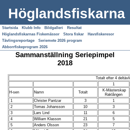
Höglandsfiskarna
Startsida
Klubb Info
Bildgalleri
Resultat
Höglandsfiskarnas Fiskemässor
Stora fiskar
Havsfiskeresor
Tävlingsreportage
Seriemete 2026 program
Abborrfiskeprogram 2026
Sammanställning Seriepimpel
2018
Totalt efter 4 deltävl
1
K-Mästerskap
H-sen
Namn
Totalt
Raklången
1
Christer Pantzar
3
1
2
Tomas Johansson
10
3
3
Lars Lind
11
6
4
William Klasson
21
5
5
Anders Olsson
23
7