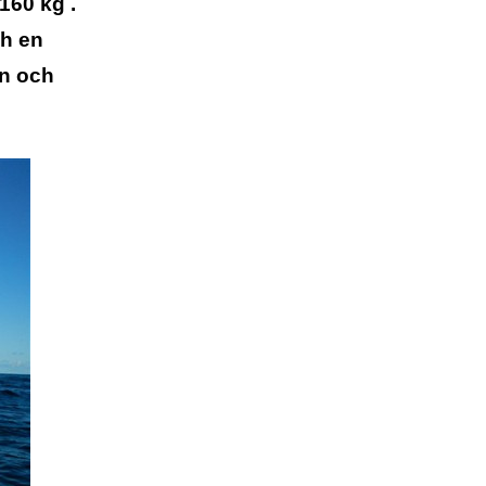
160 kg .
ch en
on och