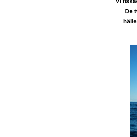
Vi fisk
De t
hälle