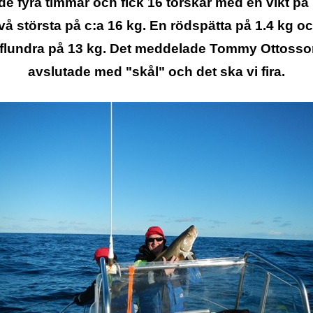
ade fyra timmar och fick 16 torskar med en vikt på 
vå största på c:a 16 kg. En rödspätta på 1.4 kg o
flundra på 13 kg. Det meddelade Tommy Ottoss
avslutade med "skål" och det ska vi fira.