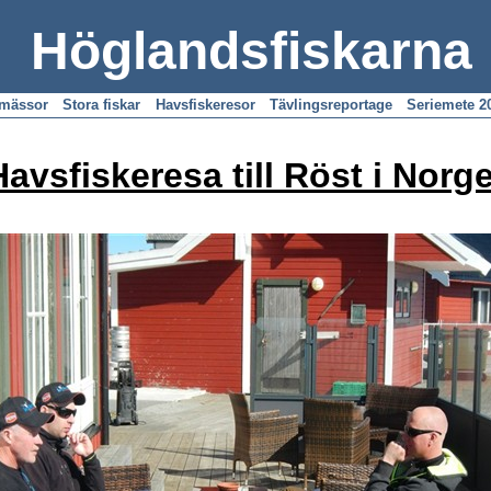
Höglandsfiskarna
emässor
Stora fiskar
Havsfiskeresor
Tävlingsreportage
Seriemete 2
Havsfiskeresa till Röst i Norge