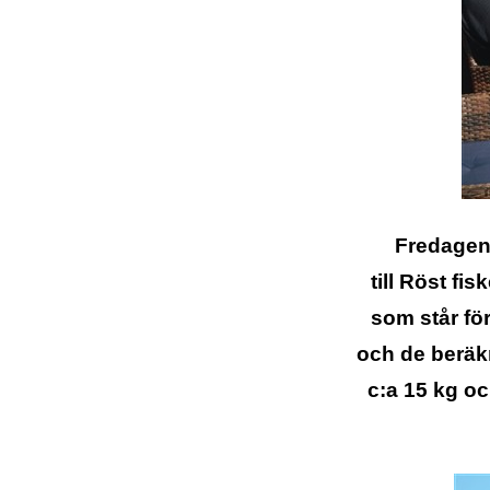
Fredagen
till Röst fi
som står för
och de beräkn
c:a 15 kg oc