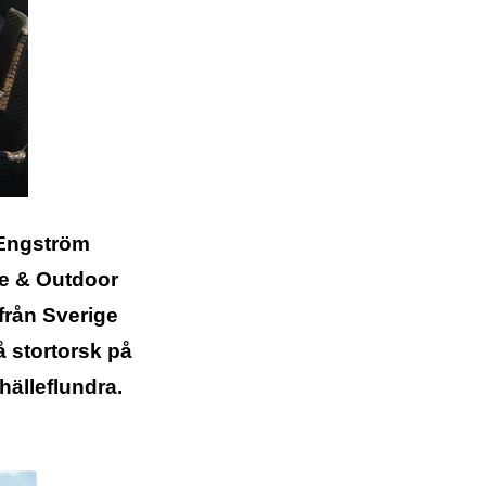
 Engström
ske & Outdoor
 från Sverige
å stortorsk på
hälleflundra.