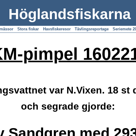
Höglandsfiskarna
emässor
Stora fiskar
Havsfiskeresor
Tävlingsreportage
Seriemete 2
M-pimpel 16022
ngsvattnet var N.Vixen. 18 st 
och segrade gjorde:
y Sandgren med 293