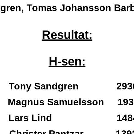
gren, Tomas Johansson Bar
Resultat:
H-sen:
a Tony Sandgren 2936
a Magnus Samuelsson 1930
a Lars Lind 1484
a Christer Pantzar 1392