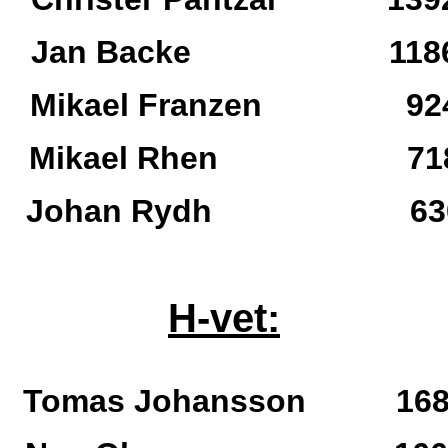
:a Jan Backe 1186 
a Mikael Franzen 924
a Mikael Rhen 718
a Johan Rydh 630
H-vet:
a Tomas Johansson 1680