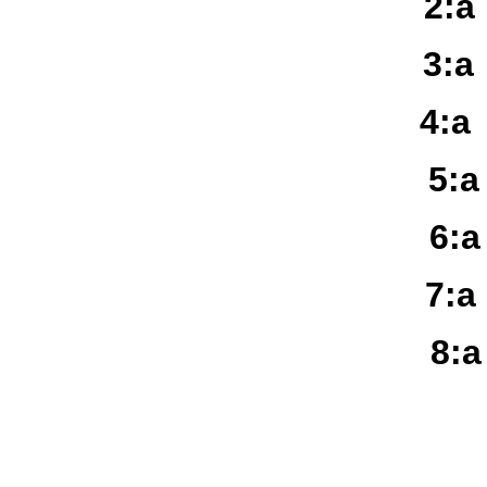
2:
3:
4:a
5:
6:
7:
8